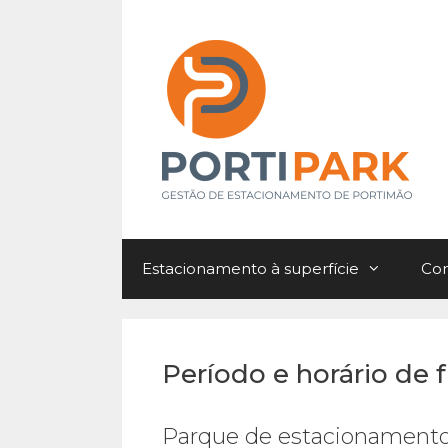
Saltar
para
o
conteúdo
Estacionamento à superfície
Con
Período e horário de
Parque de estacionament