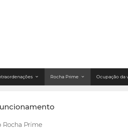
traordenações
Rocha Prime
Ocupação da v
 funcionamento
o Rocha Prime